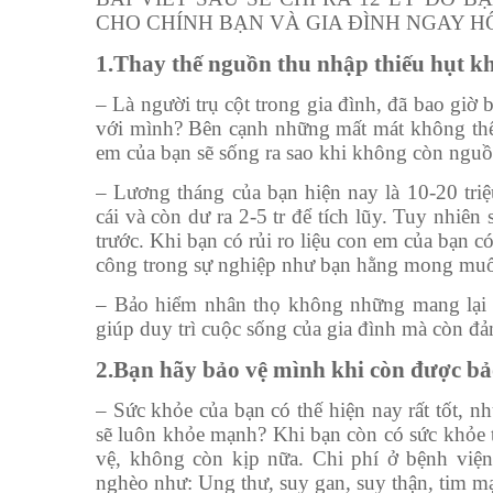
CHO CHÍNH BẠN VÀ GIA ĐÌNH NGAY H
1.Thay thế nguồn thu nhập thiếu hụt kh
– Là người trụ cột trong gia đình, đã bao giờ 
với mình? Bên cạnh những mất mát không thể 
em của bạn sẽ sống ra sao khi không còn ngu
– Lương tháng của bạn hiện nay là 10-20 triệu
cái và còn dư ra 2-5 tr để tích lũy. Tuy nhiê
trước. Khi bạn có rủi ro liệu con em của bạn c
công trong sự nghiệp như bạn hằng mong mu
– Bảo hiểm nhân thọ không những mang lại c
giúp duy trì cuộc sống của gia đình mà còn đả
2.Bạn hãy bảo vệ mình khi còn được bả
– Sức khỏe của bạn có thế hiện nay rất tốt, 
sẽ luôn khỏe mạnh? Khi bạn còn có sức khỏe t
vệ, không còn kịp nữa. Chi phí ở bệnh việ
nghèo như: Ung thư, suy gan, suy thận, tim 