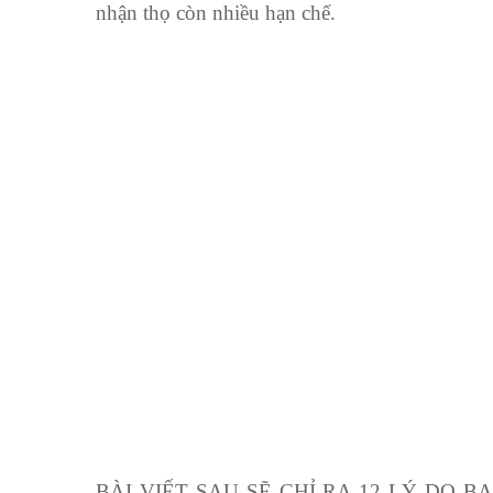
nhận thọ còn nhiều hạn chế.
BÀI VIẾT SAU SẼ CHỈ RA 12 LÝ DO 