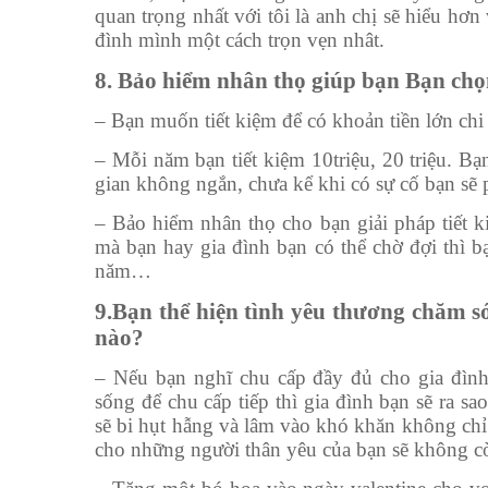
quan trọng nhất với tôi là anh chị sẽ hiểu hơ
đình mình một cách trọn vẹn nhât.
8. Bảo hiểm nhân thọ giúp bạn Bạn chọn
– Bạn muốn tiết kiệm để có khoản tiền lớn chi
– Mỗi năm bạn tiết kiệm 10triệu, 20 triệu. B
gian không ngắn, chưa kể khi có sự cố bạn sẽ p
– Bảo hiểm nhân thọ cho bạn giải pháp tiết k
mà bạn hay gia đình bạn có thể chờ đợi thì b
năm…
9.Bạn thể hiện tình yêu thương chăm só
nào?
– Nếu bạn nghĩ chu cấp đầy đủ cho gia đì
sống để chu cấp tiếp thì gia đình bạn sẽ ra sa
sẽ bi hụt hẫng và lâm vào khó khăn không chỉ 
cho những người thân yêu của bạn sẽ không cò