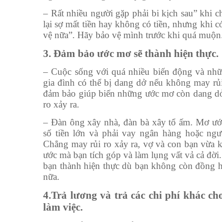
– Rất nhiều người gặp phải bi kịch sau” khi c
lại sợ mất tiền hay không có tiền, nhưng khi c
vệ nữa”. Hãy bảo vệ mình trước khi quá muộn
3. Đảm bảo ước mơ sẽ thành hiện thực.
– Cuộc sống với quá nhiều biến động và nh
gia đình có thể bị dang dở nếu không may rủi
đảm bảo giúp biến những ước mơ còn dang dở
ro xảy ra.
– Đàn ông xây nhà, đàn bà xây tổ ấm. Mơ ước
số tiền lớn và phải vay ngân hàng hoặc ngư
Chẳng may rủi ro xảy ra, vợ và con bạn vừa 
ước mà bạn tích góp và làm lụng vất vả cả đờ
bạn thành hiện thực dù bạn không còn đồng h
nữa.
4.Trả lương và trả các chi phí khác c
làm việc.