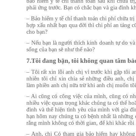
bảo hiểm y tế chỉ thanh toán sau khi chữa tr
phải ứng trước. Bạn có chắc bạn và gia đình k
– Bảo hiểm y tế chỉ thanh toán chi phí chữa tr
hợp xấu nhất bạn qua đời thì chi phí an táng c
cho bạn?
– Nếu bạn là người thích kinh doanh tự do và
sống của bạn sẽ như thế nào?
7.Tôi đang bận, tôi không quan tâm bảo
– Tôi rất xin lỗi anh chị vì trước khi gặp tôi
nhiên tôi chỉ xin chia sẻ những điều anh, ch
làm phiền anh chị nữa trừ khi anh chị muốn tôi
– Ai cũng có công việc của mình, cũng có n
nhiều việc quan trọng khác chúng ta có thể hoãn
đình và thể hiện tình yêu của mình với gia đ
hạn hôm nay chúng ta có bệnh nhất là những 
rằng mình không có thời gian, để khi khác rồi s
– Anh, chị Có tham gia bảo hiểm hay không đ