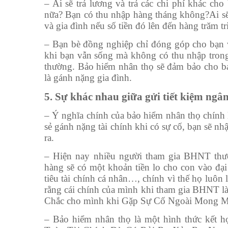
– Ai sẽ trả lương và trả các chi phí khác ch
nữa? Bạn có thu nhập hàng tháng không?Ai sẽ ch
và gia đình nếu số tiền đó lên đến hàng trăm 
– Bạn bè đồng nghiệp chỉ đóng góp cho bạn và
khi bạn vẫn sống mà không có thu nhập trong 
thường. Bảo hiểm nhân thọ sẽ đảm bảo cho b
là gánh nặng gia đình.
5. Sự khác nhau giữa gửi tiết kiệm ngâ
– Ý nghĩa chính của bảo hiểm nhân thọ chính l
sẻ gánh nặng tài chính khi có sự cố, bạn sẽ nh
ra.
– Hiện nay nhiều người tham gia BHNT thườ
hàng sẽ có một khoản tiền lo cho con vào đại
tiêu tài chính cá nhân…, chính vì thế họ luô
rằng cái chính của mình khi tham gia BHNT l
Chắc cho mình khi Gặp Sự Cố Ngoài Mong 
– Bảo hiểm nhân thọ là một hình thức kết