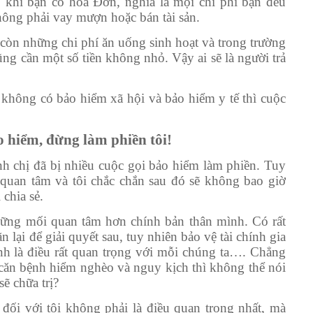
ị, khi bạn có hoá Đơn, nghĩa la mọi chi phí bạn đều
hông phải vay mượn hoặc bán tài sản.
ị còn những chi phí ăn uống sinh hoạt và trong trường
ũng cần một số tiền không nhỏ. Vậy ai sẽ là người trả
 không có bảo hiểm xã hội và bảo hiểm y tế thì cuộc
 hiểm, đừng làm phiền tôi!
 anh chị đã bị nhiều cuộc gọi bảo hiểm làm phiền. Tuy
ị quan tâm và tôi chắc chắn sau đó sẽ không bao giờ
 chia sẻ.
hững mối quan tâm hơn chính bản thân mình. Có rất
 lại để giải quyết sau, tuy nhiên bảo vệ tài chính gia
ình là điều rất quan trọng với mỗi chúng ta…. Chẳng
căn bệnh hiểm nghèo và nguy kịch thì không thể nói
ẽ chữa trị?
ối với tôi không phải là điều quan trọng nhất, mà