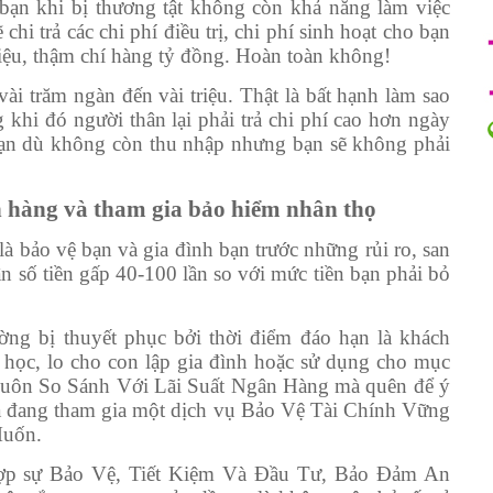
o bạn khi bị thương tật không còn khả năng làm việc
i trả các chi phí điều trị, chi phí sinh hoạt cho bạn
triệu, thậm chí hàng tỷ đồng. Hoàn toàn không!
i trăm ngàn đến vài triệu. Thật là bất hạnh làm sao
khi đó người thân lại phải trả chi phí cao hơn ngày
ạn dù không còn thu nhập nhưng bạn sẽ không phải
n hàng và tham gia bảo hiểm nhân thọ
à bảo vệ bạn và gia đình bạn trước những rủi ro, san
ận số tiền gấp 40-100 lần so với mức tiền bạn phải bỏ
ng bị thuyết phục bởi thời điểm đáo hạn là khách
 học, lo cho con lập gia đình hoặc sử dụng cho mục
n luôn So Sánh Với Lãi Suất Ngân Hàng mà quên để ý
à đang tham gia một dịch vụ Bảo Vệ Tài Chính Vững
Muốn.
 hợp sự Bảo Vệ, Tiết Kiệm Và Đầu Tư, Bảo Đảm An