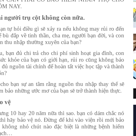
ÔM NAY.
i người trụ cột không còn nữa.
bạn tự hỏi điều gì sẽ xảy ra nếu không may rủi ro đến
bù đắp về tinh thần, cha mẹ, người bạn đời, và con
ồn thu nhập thường xuyên của bạn?
, bạn đủ chi trả cho chi phí sinh hoạt gia đình, con
n sức khỏe của bạn có giới hạn, rủi ro cũng không báo
ó đủ nguồn tài chính để hoàn tất việc học tập và thành
ốn?
ho bạn sự an tâm rằng nguồn thu nhập thay thế sẽ
m bảo những ước mơ của bạn sẽ trở thành hiện thực.
o vệ
nhưng 10 hay 20 năm nữa thì sao. bạn có dám chắc nó
hì hãy bảo vệ nó. Đừng để khi vào viện rồi mới bảo
n không nhỏ chút nào đặc biệt là những bệnh hiểm
mạch…