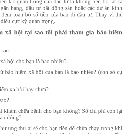
 tắc quan trọng của đầu tư là không nên bỏ tất cả
ngân hàng, đầu tư bất động sản hoặc các dự án kinh
đem toàn bộ số tiền của bạn đi đầu tư. Thay vì thế
 điều cực kỳ quan trọng.
m xã hội tại sao tôi phải tham gia bảo hiểm
 sau:
xã hội cho bạn là bao nhiêu?
từ bảo hiểm xã hội của bạn là bao nhiêu? (con số cụ
hiểm xã hội hay chưa?
sao?
hí khám chữa bệnh cho bạn không? Số chi phí còn lại
lao động?
 ung thư ai sẽ cho bạn tiền để chữa chạy trong khi