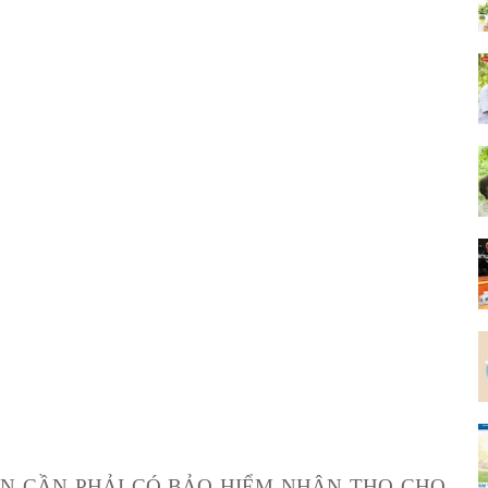
BẠN CẦN PHẢI CÓ BẢO HIỂM NHÂN THỌ CHO