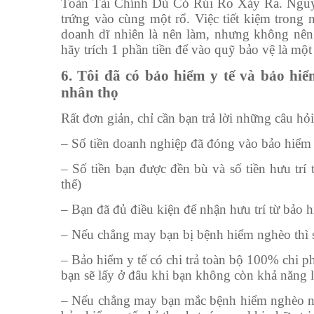
Toàn Tài Chính Dù Có Rủi Ro Xảy Ra. Nguyên
trứng vào cùng một rổ. Việc tiết kiệm trong 
doanh dĩ nhiên là nên làm, nhưng không nên 
hãy trích 1 phần tiền để vào quỹ bảo vệ là một
6. Tôi đã có bảo hiểm y tế và bảo hiể
nhân thọ
Rất đơn giản, chỉ cần bạn trả lời những câu hỏi
– Số tiền doanh nghiệp đã đóng vào bảo hiểm 
– Số tiền bạn được đền bù và số tiền hưu trí 
thể)
– Bạn đã đủ điều kiện để nhận hưu trí từ bảo 
– Nếu chẳng may bạn bị bệnh hiểm nghèo thì 
– Bảo hiểm y tế có chi trả toàn bộ 100% chi p
bạn sẽ lấy ở đâu khi bạn không còn khả năng 
– Nếu chẳng may bạn mắc bệnh hiểm nghèo như